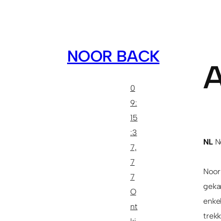
NOOR BACK
A
0
9:
15
:3
NL
No
7,
7
Noor
7
gekar
O
enke
nt
trekk