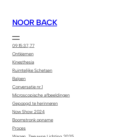
NOOR BACK
09:15:37,77
Ontkiemen
Kinesthesia
Ruimtelijke Schetsen
Balpen
Conversatie nr.1
Microscopische afbeeldingen
Gepoogd te herinneren
Now Show 2024
Boomstronk opname
Proces
Wezen, Zeeuwse Lichting 2025